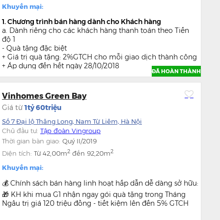
Khuyến mại:
1. Chương trình bán hàng dành cho Khách hàng
a. Dành riêng cho các khách hàng thanh toán theo Tiến
độ 1
- Quà tặng đặc biệt
+ Giá trị quà tặng: 2%GTCH cho mỗi giao dịch thành công
+ Áp dụng đến hết ngày 28/10/2018
ĐÃ HOÀN THÀNH
+ Quà tặng được trừ trực tiếp vào GTCH khi ký Hợp Đồng
b. Dành riêng cho các khách hàng thanh toán theo Tiến
độ 2
Vinhomes Green Bay
- Quà tặng may mắn từ chương trình bốc thăm trúng
Giá từ
1tỷ 60triệu
thưởng:
+ 01 Giải Nhất Xe Lead 30.000.000
Số 7 Đại lộ Thăng Long, Nam Từ Liêm, Hà Nội
+ 02 Giải Nhì Tủ lạnh 15.000.000
Chủ đầu tư:
Tập đoàn Vingroup
+ 03 Giải Ba Tivi LCD 10.000.000
Thời gian bàn giao:
Quý II/2019
+ 20 Giải khuyến khích Voucher nghỉ dưỡng tại FLC
2
2
Diện tích:
Từ
42,00m
đến
92,20m
Sầm Sơn
+ Chương trình bốc thăm chỉ áp dụng cho 100 Khách đặt
Khuyến mại:
mua đầu tiên kể từ ngày 01/09/2018 – 15/11/2018
2. Chiết khấu thanh toán sớm bằng vốn tự có (không vay
💰 Chính sách bán hàng linh hoạt hấp dẫn dễ dàng sở hữu:
ngân hàng)
🎁 KH khi mua G1 nhận ngay gói quà tặng trong Tháng
Ngâu trị giá 120 triệu đồng - tiết kiệm lên đến 5% GTCH
Thanh toán 70% GTCH: chiết khấu 3,5%