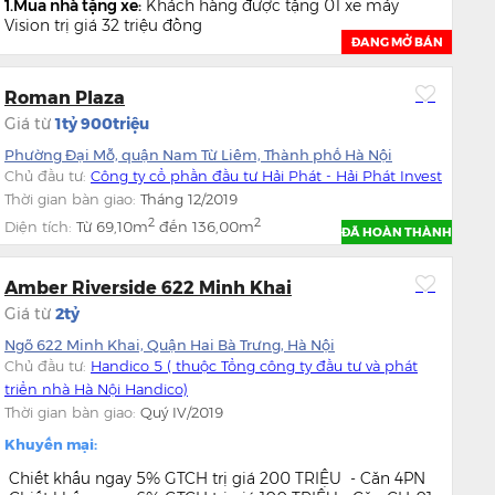
1.Mua nhà tặng xe:
Khách hàng được tặng 01 xe máy
Vision trị giá 32 triệu đồng
ĐANG MỞ BÁN
2. Chính sách chiết...
Roman Plaza
Giá từ
1tỷ 900triệu
Phường Đại Mỗ, quận Nam Từ Liêm, Thành phố Hà Nội
Chủ đầu tư:
Công ty cổ phần đầu tư Hải Phát - Hải Phát Invest
Thời gian bàn giao:
Tháng 12/2019
2
2
Diện tích:
Từ
69,10m
đến
136,00m
ĐÃ HOÀN THÀNH
Amber Riverside 622 Minh Khai
Giá từ
2tỷ
Ngõ 622 Minh Khai, Quận Hai Bà Trưng, Hà Nội
Chủ đầu tư:
Handico 5 ( thuộc Tổng công ty đầu tư và phát
triển nhà Hà Nội Handico)
Thời gian bàn giao:
Quý IV/2019
Khuyến mại:
Chiết khấu ngay 5% GTCH trị giá 200 TRIỆU - Căn 4PN