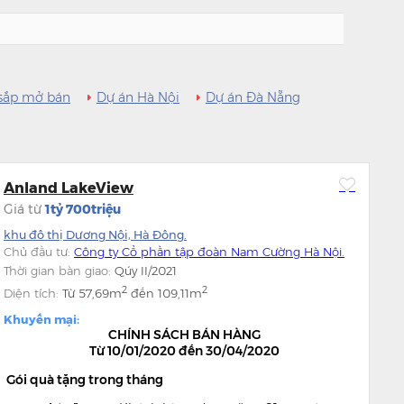
sắp mở bán
Dự án Hà Nội
Dự án Đà Nẵng
Anland LakeView
Giá từ
1tỷ 700triệu
khu đô thị Dương Nội, Hà Đông.
Chủ đầu tư:
Công ty Cổ phần tập đoàn Nam Cường Hà Nội.
Thời gian bàn giao:
Qúy II/2021
2
2
Diện tích:
Từ
57,69m
đến
109,11m
Khuyến mại:
CHÍNH SÁCH BÁN HÀNG
Từ 10/01/2020 đến 30/04/2020
​ Gói quà tặng trong tháng