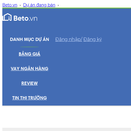
Beto.vn
›
Dự án đang bán
›
Đăng nhập/
Đăng ký
DANH MỤC DỰ ÁN
BẢNG GIÁ
VAY NGÂN HÀNG
REVIEW
TIN THỊ TRƯỜNG