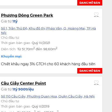
ĐANG MỞ BÁN
Thanh toán 95% GTCH: chiết khấu 6,0%
(Chiết khấu thanh toán được trừ trực tiếp vào GTCH tại
Phương Đông Green Park
thời điểm ký Hợp Đồng
Giá từ
1tỷ
Số 1, Trần Thủ Độ, Khu đô thị Pháp Vân, Q. Hoàng Mai, TP.Hà
Nội
Chủ đầu tư:
Thời gian bàn giao:
Quý IV/2021
2
2
Diện tích:
Từ
51,70m
đến
98,60m
Khuyến mại:
Chiết khấu ngay 3% GTCH cho 60 khách hàng đầu tiên
ĐANG MỞ BÁN
Cầu Giấy Center Point
Giá từ
1tỷ 900triệu
Số 110 Cầu Giấy, Phường Quan Hoa, Quận Cầu Giấy, Hà Nội
Chủ đầu tư:
Thời gian bàn giao:
Quý II/2019
2
2