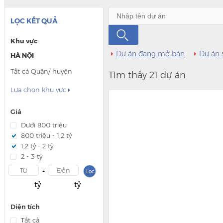
LỌC KẾT QUẢ
Khu vực
Dự án đang mở bán
Dự án 
HÀ NỘI
Tất cả Quận/ huyện
Tìm thấy 21 dự án
Lựa chọn khu vực

Giá
Dưới 800 triệu
800 triệu - 1,2 tỷ
1,2 tỷ - 2 tỷ
2 - 3 tỷ
-
Lọc
tỷ
tỷ
Diện tích
Tất cả