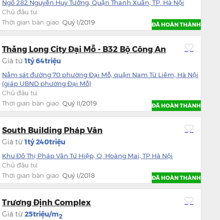
Ngõ 282 Nguyễn Huy Tưởng, Quận Thanh Xuân, TP. Hà Nội
Chủ đầu tư:
Thời gian bàn giao:
Quý I/2019
ĐÃ HOÀN THÀNH
Thăng Long City Đại Mỗ - B32 Bộ Công An
Giá từ
1tỷ 64triệu
Nằm sát đường 70 phường Đại Mỗ, quận Nam Từ Liêm, Hà Nội
(giáp UBND phường Đại Mỗ)
Chủ đầu tư:
Thời gian bàn giao:
Quý II/2019
ĐÃ HOÀN THÀNH
South Building Pháp Vân
Giá từ
1tỷ 240triệu
Khu Đô Thị Pháp Vân Tứ Hiệp, Q. Hoàng Mai, TP.Hà Nội
Chủ đầu tư:
Thời gian bàn giao:
Quý I/2018
ĐÃ HOÀN THÀNH
Trương Định Complex
Giá từ
25triệu/m
2