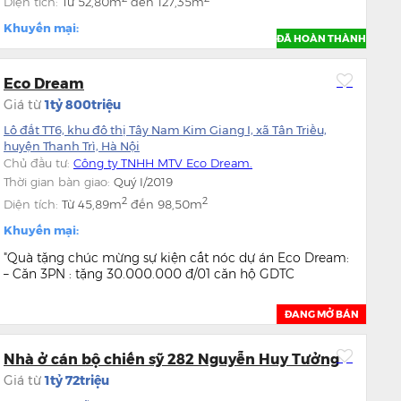
Diện tích:
Từ
52,80m
đến
127,35m
Khuyến mại:
ĐÃ HOÀN THÀNH
Eco Dream
Giá từ
1tỷ 800triệu
Lô đất TT6, khu đô thị Tây Nam Kim Giang I, xã Tân Triều,
huyện Thanh Trì, Hà Nội
Chủ đầu tư:
Công ty TNHH MTV Eco Dream.
Thời gian bàn giao:
Quý I/2019
2
2
Diện tích:
Từ
45,89m
đến
98,50m
Khuyến mại:
"Quà tặng chúc mừng sự kiện cất nóc dự án Eco Dream:
– Căn 3PN : tặng 30.000.000 đ/01 căn hộ GDTC
ĐANG MỞ BÁN
Nhà ở cán bộ chiến sỹ 282 Nguyễn Huy Tưởng
Giá từ
1tỷ 72triệu