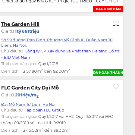
Chiết khấu ngay 6% GTCH trị giá 100 TRIỆU - Căn CH-01
ĐANG MỞ BÁN
The Garden Hill
Giá từ
1tỷ 661triệu
Số 99 đường Trần Bình, Phường Mỹ Đình II , Quận Nam Từ
Liêm, Hà Nội.
Chủ đầu tư:
Công ty CP Xây dựng và Phát triển Hạ tầng Đô thị
- BID Việt Nam
Thời gian bàn giao:
Quý I/2018
2
2
Diện tích:
Từ
57,80m
đến
92,00m
ĐÃ HOÀN THÀNH
FLC Garden City Đại Mỗ
Giá từ
20triệu/m
2
Đại Mỗ Nam Từ Liêm Hà Nội
Chủ đầu tư:
Tập đoàn FLC Group
Thời gian bàn giao:
Quý I/2017 với HH2; Quý III/2017 với HH3;
tháng 09/2019 với tòa HH1: 9/2019
2
2
Diện tích:
Từ
45,50m
đến
88,30m