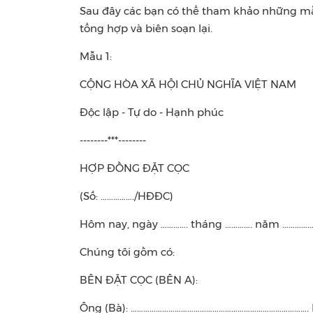
Sau đây các bạn có thể tham khảo những mẫ
tổng hợp và biên soạn lại.
Mẫu 1:
CỘNG HÒA XÃ HỘI CHỦ NGHĨA VIỆT NAM
Độc lập - Tự do - Hạnh phúc
--------***--------
HỢP ĐỒNG ĐẶT CỌC
(Số: ……………./HĐĐC)
Hôm nay, ngày …………. tháng …………. năm …………….
Chúng tôi gồm có:
BÊN ĐẶT CỌC (BÊN A):
Ông (Bà): …………………………………………………………………………. N