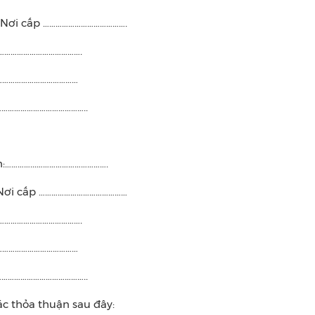
 Nơi cấp ………………………………….
………………………………….
…………………………………
…………………………………..
…………...…………………………….
 Nơi cấp ……………………………………
………………………………….
…………………………………
…………………………………..
ác thỏa thuận sau đây: