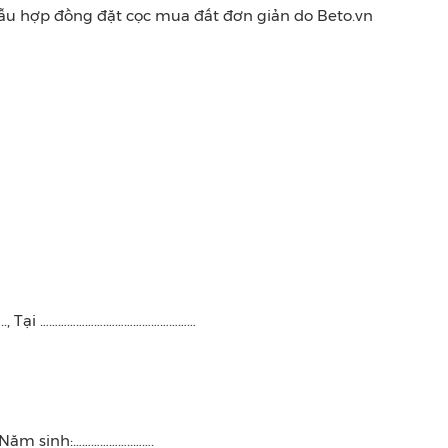
u hợp đồng đặt cọc mua đất đơn giản do Beto.vn
., Tại ………………….…………………………
ăm sinh:………………..…….