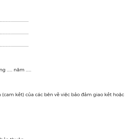
.............
.............
.............
. tháng …… năm ……
n (cam kết) của các bên về việc bảo đảm giao kết hoặc