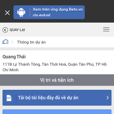
Xem trên ứng dụng Beto.vn
cho Android
QUAY LẠI
Thông tin dự án
Quang Thái
111B Lý Thánh Tông, Tân Thới Hoà, Quận Tân Phú, TP Hồ
Chí Minh
Vị trí và tiện ích
TIỆN ÍCH
CHỌN BÁN KÍNH
Tải bộ tài liệu đầy đủ về dự án
200 m
500 m
1 km
2 km
5 km
10 km