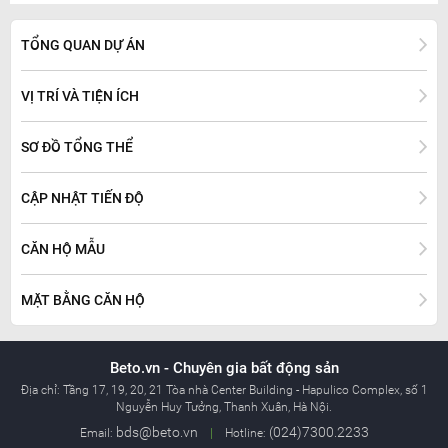
TỔNG QUAN DỰ ÁN
VỊ TRÍ VÀ TIỆN ÍCH
SƠ ĐỒ TỔNG THỂ
CẬP NHẬT TIẾN ĐỘ
CĂN HỘ MẪU
MẶT BẰNG CĂN HỘ
Beto.vn - Chuyên gia bất động sản
Địa chỉ:
Tầng 17, 19, 20, 21 Tòa nhà Center Building - Hapulico Complex, số 1
Nguyễn Huy Tưởng, Thanh Xuân, Hà Nội.
bds@beto.vn
(024)7300.2233
Email:
|
Hotline: