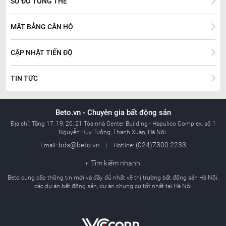
SƠ ĐỒ TỔNG THỂ
MẶT BẰNG CĂN HỘ
CẬP NHẬT TIẾN ĐỘ
TIN TỨC
Beto.vn - Chuyên gia bất động sản
Địa chỉ:
Tầng 17, 19, 20, 21 Tòa nhà Center Building - Hapulico Complex, số 1
Nguyễn Huy Tưởng, Thanh Xuân, Hà Nội.
bds@beto.vn
(024)7300.2233
Email:
|
Hotline:
Tìm kiếm nhanh

Beto cung cấp thông tin mới và đầy đủ nhất về thị trường bất động sản Hà Nội,
các dự án bất động sản, dự án chung cư tốt nhất tại Hà Nội