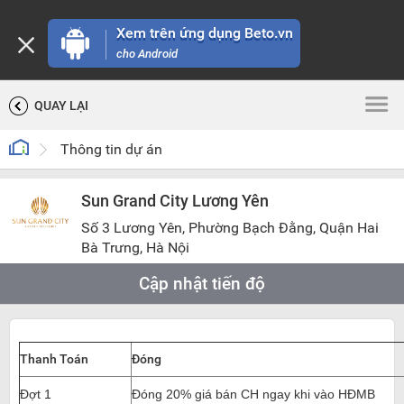
Xem trên ứng dụng Beto.vn
cho Android
QUAY LẠI
Thông tin dự án
Sun Grand City Lương Yên
Số 3 Lương Yên, Phường Bạch Đằng, Quận Hai
Bà Trưng, Hà Nội
Cập nhật tiến độ
Thanh Toán
Đóng
Đợt 1
Đóng 20% giá bán CH ngay khi vào HĐMB