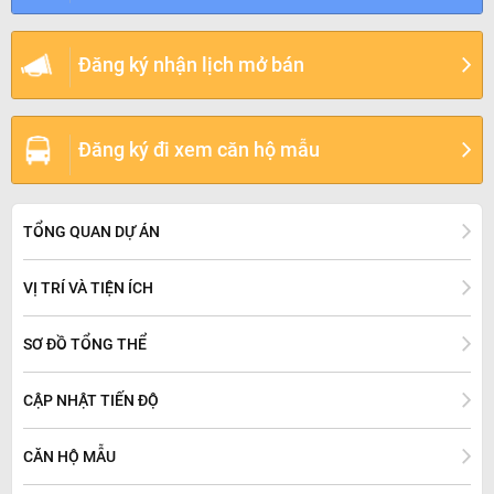
Đăng ký nhận lịch mở bán
Đăng ký đi xem căn hộ mẫu
TỔNG QUAN DỰ ÁN
VỊ TRÍ VÀ TIỆN ÍCH
SƠ ĐỒ TỔNG THỂ
CẬP NHẬT TIẾN ĐỘ
CĂN HỘ MẪU