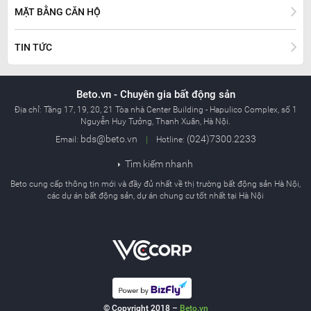
MẶT BẰNG CĂN HỘ
TIN TỨC
Beto.vn - Chuyên gia bất động sản
Địa chỉ:
Tầng 17, 19, 20, 21 Tòa nhà Center Building - Hapulico Complex, số 1
Nguyễn Huy Tưởng, Thanh Xuân, Hà Nội.
bds@beto.vn
(024)7300.2233
Email:
|
Hotline:
Tìm kiếm nhanh

Beto cung cấp thông tin mới và đầy đủ nhất về thị trường bất động sản Hà Nội,
các dự án bất động sản, dự án chung cư tốt nhất tại Hà Nội
© Copyright 2018 –
Beto.vn