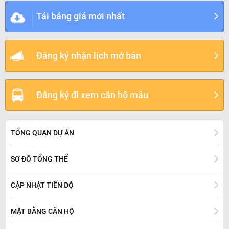
CHỌN LOẠI TIỆN ÍCH
Tải bảng giá mới nhất
Trường học
Cơ sở y tế
TT Thể thao, giải trí
Địa điểm mua sắm
Đăng ký nhận lịch mở bán
Dự án
Bến xe, trạm xe
Đăng ký đi xem căn hộ mẫu
TỔNG QUAN DỰ ÁN
SƠ ĐỒ TỔNG THỂ
CẬP NHẬT TIẾN ĐỘ
MẶT BẰNG CĂN HỘ