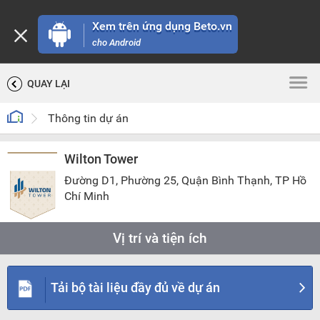
Xem trên ứng dụng Beto.vn
cho Android
QUAY LẠI
Thông tin dự án
Wilton Tower
Đường D1, Phường 25, Quận Bình Thạnh, TP Hồ
Chí Minh
Vị trí và tiện ích
TIỆN ÍCH
CHỌN BÁN KÍNH
Tải bộ tài liệu đầy đủ về dự án
200 m
500 m
1 km
2 km
5 km
10 km