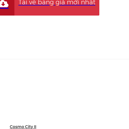
Tải về bảng giá mới nhất

Cosmo City II