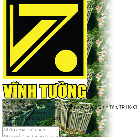
Giá từ:
1tỷ
Vị trí:
Đường Lộ Tẻ, Phường Tân Tạo A, Quận Bình Tân, TP Hồ C
Nhập email của bạn
Nhập số điện thoại của bạn
Nhập mã xác nhận