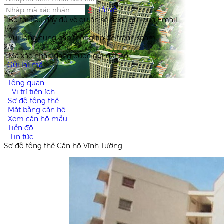
Tải về
*
Bộ tài liệu đầy đủ về dự án sẽ được gửi qua Email
1/3
*
Vui lòng cung cấp thông tin để tránh spam
2/3
*
Mã xác nhận đang được gửi đến số
.
Gửi lại mã
3/3
Tổng quan
Vị trí tiện ích
Sơ đồ tổng thể
Mặt bằng căn hộ
Xem căn hộ mẫu
Tiến độ
Tin tức
Sơ đồ tổng thể Căn hộ Vĩnh Tường