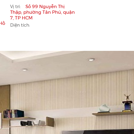
Số 99 Nguyễn Thị
Vị trí:
Thập, phường Tân Phú, quận
7, TP HCM
 Hồ
Diện tích: