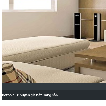
Beto.vn - Chuyên gia bất động sản
Địa chỉ:
Tầng 17, 19, 20, 21 Tòa nhà Center Building - Hapulico Comp