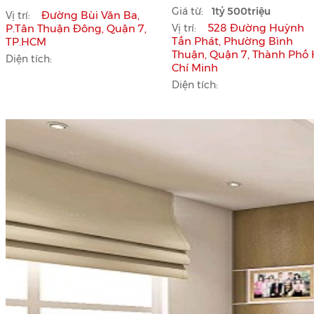
Giá từ:
1tỷ 500triệu
Đường Bùi Văn Ba,
Vị trí:
528 Đường Huỳnh
P.Tân Thuận Đông, Quận 7,
Vị trí:
Tấn Phát, Phường Bình
TP.HCM
Thuận, Quận 7, Thành Phố
Diện tích:
Chí Minh
Diện tích: