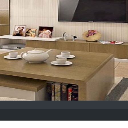
lex, số 1 Nguyễn Huy Tưởng, Thanh Xuân, Hà Nội.