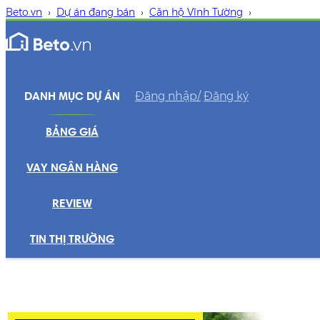
Beto.vn
›
Dự án đang bán
›
Căn hộ Vĩnh Tường
›
Đăng nhập/
Đăng ký
DANH MỤC DỰ ÁN
BẢNG GIÁ
VAY NGÂN HÀNG
REVIEW
TIN THỊ TRƯỜNG