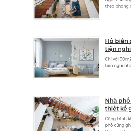
theo phong c
Hô biến 
tiện ngh
Chỉ với 30m2
tiện nghi nhờ
Nhà phố 
thiết kế
Công trình k
phố cũng ghi