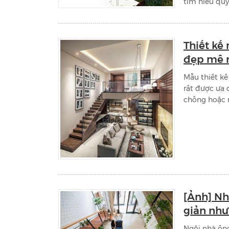
tìm hiểu quy
Thiết kế 
đẹp mê
Mẫu thiết kế
rất được ưa 
chồng hoặc n
[Ảnh] Nh
giản như
Ngôi nhà ống