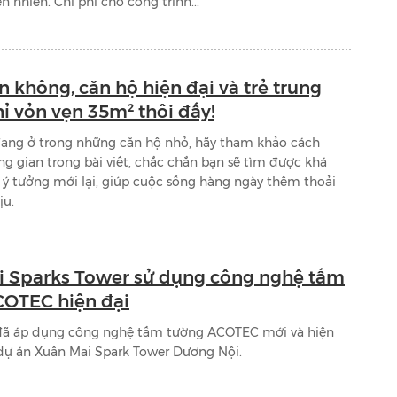
ên nhiên. Chi phí cho công trình...
n không, căn hộ hiện đại và trẻ trung
hỉ vỏn vẹn 35m² thôi đấy!
đang ở trong những căn hộ nhỏ, hãy tham khảo cách
ông gian trong bài viết, chắc chắn bạn sẽ tìm được khá
ý tưởng mới lại, giúp cuộc sống hàng ngày thêm thoải
ịu.
 Sparks Tower sử dụng công nghệ tấm
COTEC hiện đại
đã áp dụng công nghệ tấm tường ACOTEC mới và hiện
 dự án Xuân Mai Spark Tower Dương Nội.