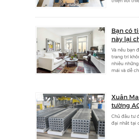
thiện với thi
Bạn có ti
này lại c
Và nếu bạn 
trang trí kh
nhiều những 
mái và dễ ch
Xuân Mai
tường A
Chủ đầu tư 
đại nhất tại