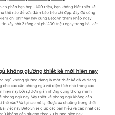
 có phần hạn hẹp - 400 triệu, bạn không biết thiết kế
như thế nào để vừa đảm bảo tiêu chí đẹp, đầy đủ công
 kiệm chi phí? Vậy hãy cùng Beto.vn tham khảo ngay
tin xây nhà 2 tầng chi phí 400 triệu ngay trong bài viết
ủ không giường thiết kế mới hiện nay
ng ngủ không giường đang là một thiết kế đã và đang
g cho các căn phòng ngủ với diện tích nhỏ trong các
ớn hiện nay bởi sự đơn giản nhưng cũng thông minh
kế phòng ngủ này. Vậy thiết kế phòng ngủ không cần
ư thế nào? Và tại sao nó lại được ưa chuộng trong thời
 Bài viết này Beto.vn sẽ giúp các bạn hiểu và cập nhật các
gủ không cần giường theo xu hướng hiện nay.