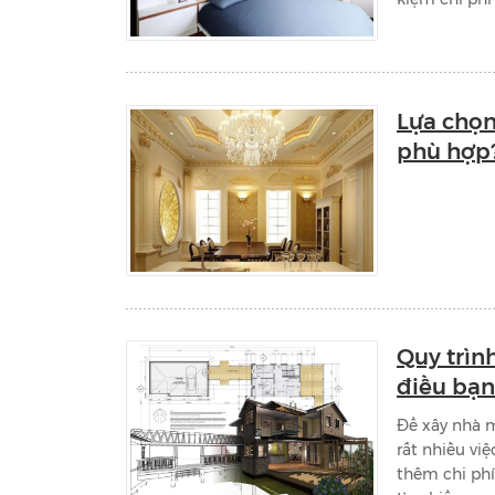
Lựa chọ
phù hợp
Quy trìn
điều bạn
Để xây nhà m
rất nhiều việ
thêm chi phí