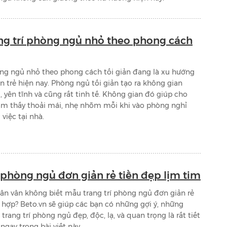
ng trí phòng ngủ nhỏ theo phong cách
òng ngủ nhỏ theo phong cách tối giản đang là xu hướng
n trẻ hiện nay. Phòng ngủ tối giản tạo ra không gian
 yên tĩnh và cũng rất tinh tế. Không gian đó giúp cho
ảm thấy thoải mái, nhẹ nhõm mỗi khi vào phòng nghỉ
việc tại nhà.
í phòng ngủ đơn giản rẻ tiền đẹp lịm tim
n vân không biết mẫu trang trí phòng ngủ đơn giản rẻ
 hợp? Beto.vn sẽ giúp các bạn có những gợi ý, những
trang trí phòng ngủ đẹp, độc, lạ, và quan trọng là rất tiết
ngay trong bài viết này.