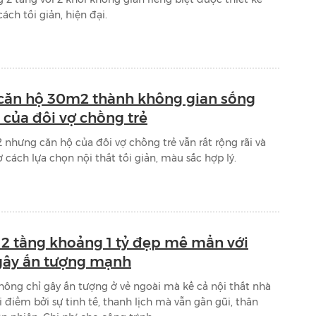
ách tối giản, hiện đại.
căn hộ 30m2 thành không gian sống
i của đôi vợ chồng trẻ
 nhưng căn hộ của đôi vợ chồng trẻ vẫn rất rộng rãi và
 cách lựa chọn nội thất tối giản, màu sắc hợp lý.
2 tầng khoảng 1 tỷ đẹp mê mẩn với
 gây ấn tượng mạnh
hông chỉ gây ấn tượng ở vẻ ngoài mà kể cả nội thất nhà
 điểm bởi sự tinh tế, thanh lịch mà vẫn gần gũi, thân