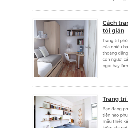
Cách tra
tối giản
Trang trí ph
của nhiều bạ
thoáng đãng,
con người c
ngơi hay làm 
Trang tr
Bạn đang phâ
tiền nào phù
mẫu thiết kế 
kiệm chi phí 