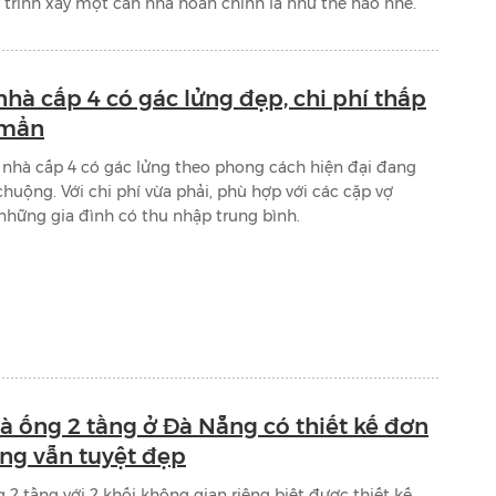
 trình xây một căn nhà hoàn chỉnh là như thế nào nhé.
nhà cấp 4 có gác lửng đẹp, chi phí thấp
 mẩn
 nhà cấp 4 có gác lửng theo phong cách hiện đại đang
chuộng. Với chi phí vừa phải, phù hợp với các cặp vợ
hững gia đình có thu nhập trung bình.
à ống 2 tầng ở Đà Nẵng có thiết kế đơn
ng vẫn tuyệt đẹp
 2 tầng với 2 khối không gian riêng biệt được thiết kế