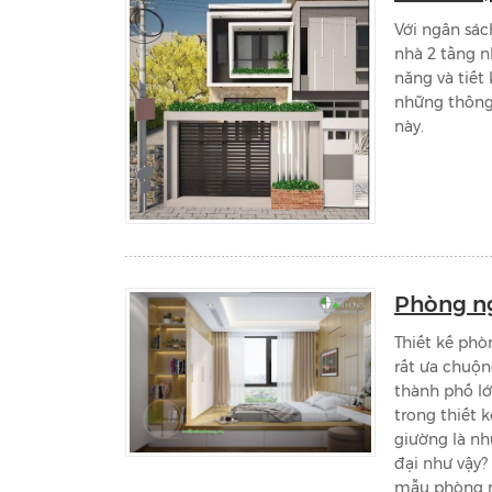
Với ngân sách
nhà 2 tầng 
năng và tiết
những thông 
này.
Phòng ng
Thiết kế phò
rất ưa chuộn
thành phố l
trong thiết 
giường là nh
đại như vậy?
mẫu phòng n