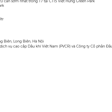
o 20 căn sớm nhất trong T7 tại CT15 Việt Hưng Green Park
ark
0tr
ng Biên, Long Biên, Hà Nội
dịch vụ cao cấp Dầu khí Việt Nam (PVCR) và Công ty Cổ phần Đầ