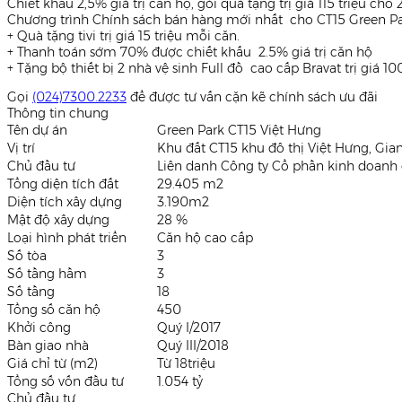
Chiết khấu 2,5% giá trị căn hộ, gói quà tặng trị giá 115 triệu ch
Chương trình Chính sách bán hàng mới nhất cho CT15 Green P
+ Quà tặng tivi trị giá 15 triệu mỗi căn.
+ Thanh toán sớm 70% được chiết khấu 2.5% giá trị căn hộ
+ Tặng bộ thiết bị 2 nhà vệ sinh Full đồ cao cấp Bravat trị giá 10
Gọi
(024)7300.2233
để được tư vấn cặn kẽ chính sách ưu đãi
Thông tin chung
Tên dự án
Green Park CT15 Việt Hưng
Vị trí
Khu đất CT15 khu đô thị Việt Hưng, Gia
Chủ đầu tư
Liên danh Công ty Cổ phần kinh doanh 
Tổng diện tích đất
29.405 m2
Diện tích xây dựng
3.190m2
Mật độ xây dựng
28 %
Loại hình phát triển
Căn hộ cao cấp
Số tòa
3
Số tầng hầm
3
Số tầng
18
Tổng số căn hộ
450
Khởi công
Quý I/2017
Bàn giao nhà
Quý III/2018
Giá chỉ từ (m2)
Từ 18triệu
Tổng số vốn đầu tư
1.054 tỷ
Chủ đầu tư