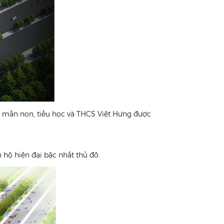
g mần non, tiểu học và THCS Việt Hưng được
hộ hiện đại bậc nhất thủ đô.