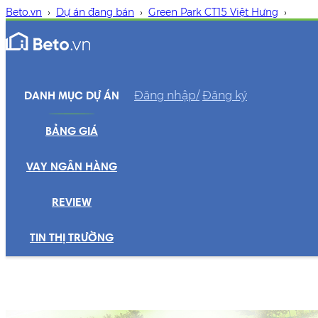
Beto.vn
›
Dự án đang bán
›
Green Park CT15 Việt Hưng
›
Đăng nhập/
Đăng ký
DANH MỤC DỰ ÁN
BẢNG GIÁ
VAY NGÂN HÀNG
REVIEW
TIN THỊ TRƯỜNG