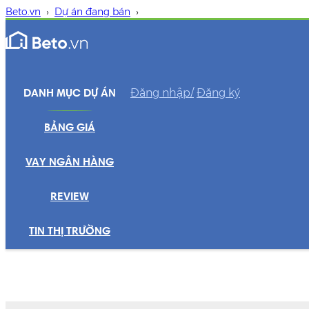
Beto.vn
›
Dự án đang bán
›
Đăng nhập/
Đăng ký
DANH MỤC DỰ ÁN
BẢNG GIÁ
VAY NGÂN HÀNG
REVIEW
TIN THỊ TRƯỜNG