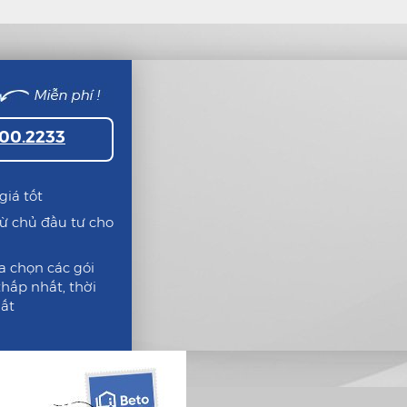
300.2233
giá tốt
từ chủ đầu tư cho
a chọn các gói
 thấp nhất, thời
hất