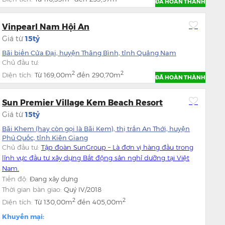
ĐÃ HOÀN THÀNH
Vinpearl Nam Hội An
Giá từ
15tỷ
Bãi biển Cửa Đại, huyện Thăng Bình, tỉnh Quảng Nam
Chủ đầu tư:
2
2
Diện tích:
Từ
169,00m
đến
290,70m
ĐÃ HOÀN THÀNH
Sun Premier Village Kem Beach Resort
Giá từ
15tỷ
Bãi Khem (hay còn gọi là Bãi Kem), thị trấn An Thới, huyện
Phú Quốc, tỉnh Kiên Giang
Chủ đầu tư:
Tập đoàn SunGroup – Là đơn vị hàng đầu trong
lĩnh vực đầu tư xây dựng Bất động sản nghỉ dưỡng tại Việt
Nam.
Tiến độ:
Đang xây dựng
Thời gian bàn giao:
Quý IV/2018
2
2
Diện tích:
Từ
130,00m
đến
405,00m
Khuyến mại: