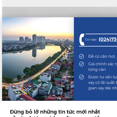
(024)7
Gọi ngay
Để có căn hot, 
Giá chính xác 
từng căn
Được tư vấn lự
vay có lãi suất
gian vay dài n
Đừng bỏ lỡ những tin tức mới nhất