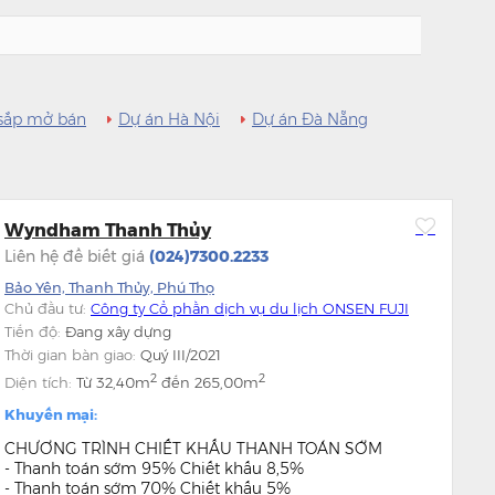
sắp mở bán
Dự án Hà Nội
Dự án Đà Nẵng
Wyndham Thanh Thủy
Liên hệ để biết giá
(024)7300.2233
Bảo Yên, Thanh Thủy, Phú Thọ
Chủ đầu tư:
Công ty Cổ phần dịch vụ du lịch ONSEN FUJI
Tiến độ:
Đang xây dựng
Thời gian bàn giao:
Quý III/2021
2
2
Diện tích:
Từ
32,40m
đến
265,00m
Khuyến mại:
CHƯƠNG TRÌNH CHIẾT KHẤU THANH TOÁN SỚM
- Thanh toán sớm 95% Chiết khấu 8,5%
- Thanh toán sớm 70% Chiết khấu 5%