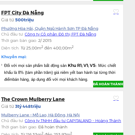
FPT City Đà Nẵng
Giá từ
500triệu
Phường Hòa Hải, Quận Ngũ Hành Sơn TP Đà Nẵng
Chủ đầu tư:
Công ty Cổ phần Đô thị FPT Đà Nẵng
Thời gian bàn giao:
2/ 2015
2
2
Diện tích:
Từ
25,00m
đến
400,00m
Khuyến mại:
Khu R1; V1; V5:
Đối với mọi sản phẩm bất động sản
Mức chiết
khấu là 8% (tám phần trăm) giá niêm yết ban hành tại từng thời
điểmbán hàng, áp dụng đối với mọi khách hàng.
ĐÃ HOÀN THÀNH
The Crown Mulberry Lane
Giá từ
3tỷ 448triệu
Mulberry Lane – Mỗ Lao, Hà Đông, Hà Nội
Chủ đầu tư:
Công ty TNHH đầu tư CAPITALAND - Hoàng Thành
Thời gian bàn giao:
Đã hoàn thành
2
2
Diện tích:
Từ
116,33m
đến
253,97m