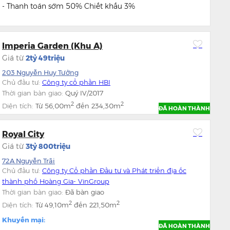
- Thanh toán sớm 50% Chiết khấu 3%
Imperia Garden (Khu A)
Giá từ
2tỷ 49triệu
203 Nguyễn Huy Tưởng
Chủ đầu tư:
Công ty cổ phần HBI
Thời gian bàn giao:
Quý IV/2017
2
2
Diện tích:
Từ
56,00m
đến
234,30m
ĐÃ HOÀN THÀNH
Royal City
Giá từ
3tỷ 800triệu
72A Nguyễn Trãi
Chủ đầu tư:
Công ty Cổ phần Đầu tư và Phát triển địa ốc
thành phố Hoàng Gia- VinGroup
Thời gian bàn giao:
Đã bàn giao
2
2
Diện tích:
Từ
49,10m
đến
221,50m
Khuyến mại:
ĐÃ HOÀN THÀNH