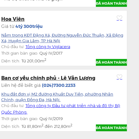
ĐÃ HOÀN THÀNH
Hoa Viên
Giá từ
4tỷ 300triệu
Nằm trong KĐT Đặng Xá, Đường Nguyễn Đức Thuận, Xã Đặng
Xá, Huyện Gia Lâm, TP Hà Nội
Chủ đầu tư:
Tổng công ty Viglacera
Thời gian bàn giao:
Quý IV/2017
2
Diện tích:
Từ
201,00m
ĐÃ HOÀN THÀNH
Ban cơ yếu chính phủ - Lê Văn Lương
Liên hệ để biết giá
(024)7300.2233
Khu đất đơn vị M2 đường Khuất Duy Tiến, phường Nhân
Chính, quận Đống Đa, Hà Nội.
Chủ đầu tư:
Tổng công ty Đầu tư phát triển nhà và đô thị Bộ
Quốc Phòng.
Thời gian bàn giao:
Quý IV/2019
2
2
Diện tích:
Từ
81,80m
đến
212,80m
ĐÃ HOÀN THÀNH