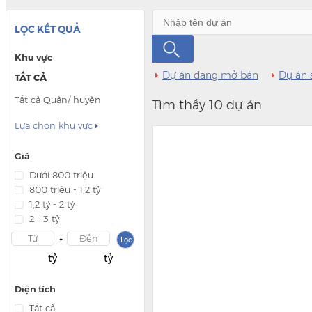
LỌC KẾT QUẢ
Khu vực
Dự án đang mở bán
Dự án 
TẤT CẢ
Tất cả Quận/ huyện
Tìm thấy 10 dự án
Lựa chọn khu vực

Giá
Dưới 800 triệu
800 triệu - 1,2 tỷ
1,2 tỷ - 2 tỷ
2 - 3 tỷ
-
Lọc
tỷ
tỷ
Diện tích
Tất cả