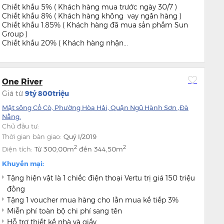
Chiết khấu 5% ( Khách hàng mua trước ngày 30/7 )
Chiết khấu 8% ( Khách hàng không vay ngân hàng )
Chiết khấu 1.85% ( Khách hàng đã mua sản phẩm Sun
Group )
Chiết khấu 20% ( Khách hàng nhận...
One River
Giá từ
9tỷ 800triệu
Mặt sông Cổ Cò, Phường Hòa Hải, Quận Ngũ Hành Sơn ,Đà
Nẵng.
Chủ đầu tư:
Thời gian bàn giao:
Quý I/2019
2
2
Diện tích:
Từ
300,00m
đến
344,50m
Khuyến mại:
Tặng hiện vật là 1 chiếc điện thoại Vertu trị giá 150 triệu
đồng
Tặng 1 voucher mua hàng cho lần mua kế tiếp 3%
Miễn phí toàn bộ chi phí sang tên
Hỗ trợ thiết kế nhà và giấy...