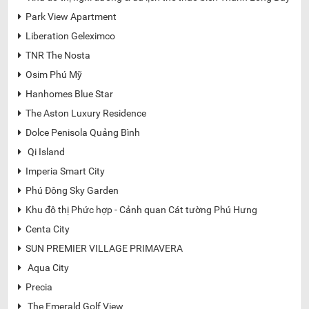
Park View Apartment

Liberation Geleximco

TNR The Nosta

Osim Phú Mỹ

Hanhomes Blue Star

The Aston Luxury Residence

Dolce Penisola Quảng Bình

Qi Island

Imperia Smart City

Phú Đông Sky Garden

Khu đô thị Phức hợp - Cảnh quan Cát tường Phú Hưng

Centa City

SUN PREMIER VILLAGE PRIMAVERA

Aqua City

Precia

The Emerald Golf View
