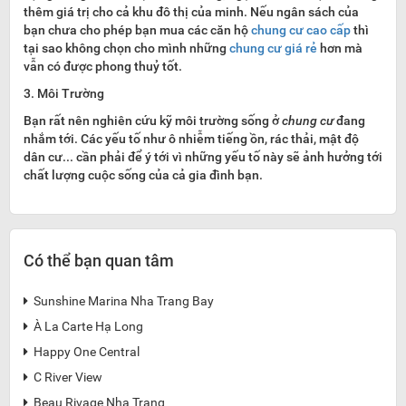
thêm giá trị cho cả khu đô thị của minh. Nếu ngân sách của
bạn chưa cho phép bạn mua các căn hộ
chung cư cao cấp
thì
tại sao không chọn cho mình những
chung cư giá rẻ
hơn mà
vẫn có được phong thuỷ tốt.
3. Môi Trường
Bạn rất nên nghiên cứu kỹ môi trường sống ở
chung cư
đang
nhắm tới. Các yếu tố như ô nhiễm tiếng ồn, rác thải, mật độ
dân cư... cần phải để ý tới vì những yếu tố này sẽ ảnh hưởng tới
chất lượng cuộc sống của cả gia đình bạn.
Có thể bạn quan tâm
Sunshine Marina Nha Trang Bay

À La Carte Hạ Long

Happy One Central

C River View

Beau Rivage Nha Trang
