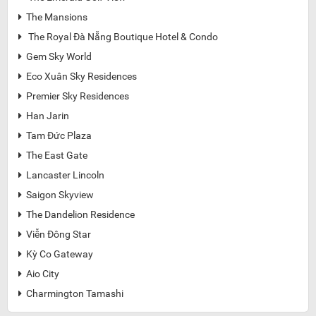
The Mansions

The Royal Đà Nẵng Boutique Hotel & Condo

Gem Sky World

Eco Xuân Sky Residences

Premier Sky Residences

Han Jarin

Tam Đức Plaza

The East Gate

Lancaster Lincoln

Saigon Skyview

The Dandelion Residence

Viễn Đông Star

Kỳ Co Gateway

Aio City

Charmington Tamashi
