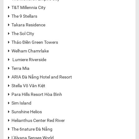
T&T Millennia City

The 9 Stellars

Takara Residence

The Sol CIty

Thảo Điền Green Towers

Welham Chamrlake

Lumiere Riverside

Terra Mia

ARIA Đà Nẵng Hotel and Resort

Stella Võ Văn Kiệt

Para Hills Resort Hòa Bình

Sim Island

Sunshine Helios

Helianthus Center Red River

The 6nature Đà Nẵng

L'Alyana Senses World
