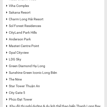
Viha Complex

Sakana Resort

Charm Long Hải Resort

Sol Forest Residences

CityLand Park Hills

Anderson Park

Masteri Centre Point

Opal Cityview

LDG Sky

Green Diamond Hạ Long

Sunshine Green Iconic Long Biên

The Nine

Star Tower Thuận An

City Gate 5

Phúc Đạt Tower

Khu đô thị nghỉ dưỡng & du lịch thể thao biển Thanh Long Bay
