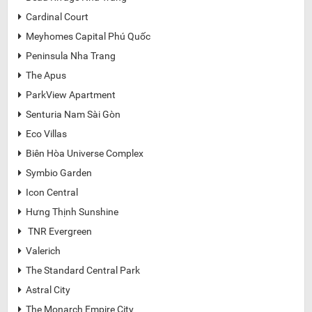
Cardinal Court

Meyhomes Capital Phú Quốc

Peninsula Nha Trang

The Apus

ParkView Apartment

Senturia Nam Sài Gòn

Eco Villas

Biên Hòa Universe Complex

Symbio Garden

Icon Central

Hưng Thịnh Sunshine

TNR Evergreen

Valerich

The Standard Central Park

Astral City

The Monarch Empire City
