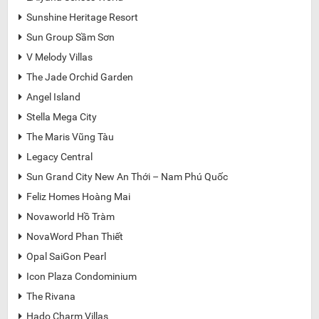
Sunshine Heritage Resort

Sun Group Sầm Sơn

V Melody Villas

The Jade Orchid Garden

Angel Island

Stella Mega City

The Maris Vũng Tàu

Legacy Central

Sun Grand City New An Thới – Nam Phú Quốc

Feliz Homes Hoàng Mai

Novaworld Hồ Tràm

NovaWord Phan Thiết

Opal SaiGon Pearl

Icon Plaza Condominium

The Rivana

Hado Charm Villas
