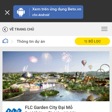
Xem trên ứng dụng Beto.vn
cho Android
VỀ TRANG CHỦ
Thông tin dự án
BỘ LỌC
FLC Garden City Đại Mỗ