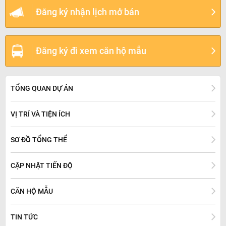
Đăng ký nhận lịch mở bán
Đăng ký đi xem căn hộ mẫu
TỔNG QUAN DỰ ÁN
VỊ TRÍ VÀ TIỆN ÍCH
SƠ ĐỒ TỔNG THỂ
CẬP NHẬT TIẾN ĐỘ
CĂN HỘ MẪU
TIN TỨC