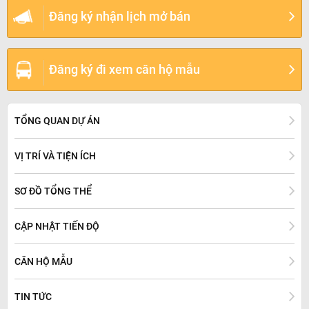
Đăng ký nhận lịch mở bán
Đăng ký đi xem căn hộ mẫu
TỔNG QUAN DỰ ÁN
VỊ TRÍ VÀ TIỆN ÍCH
SƠ ĐỒ TỔNG THỂ
CẬP NHẬT TIẾN ĐỘ
CĂN HỘ MẪU
TIN TỨC