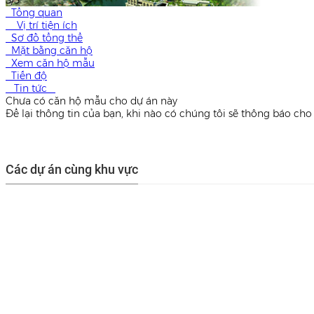
Tổng quan
Vị trí tiện ích
Sơ đồ tổng thể
Mặt bằng căn hộ
Xem căn hộ mẫu
Tiến độ
Tin tức
Chưa có căn hộ mẫu cho dự án này
Để lại thông tin của bạn, khi nào có chúng tôi sẽ thông báo cho
Các dự án cùng khu vực