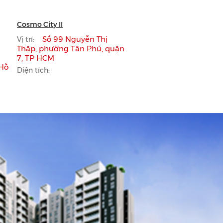
Cosmo City II
Số 99 Nguyễn Thị
Vị trí:
Thập, phường Tân Phú, quận
7, TP HCM
 Hồ
Diện tích: