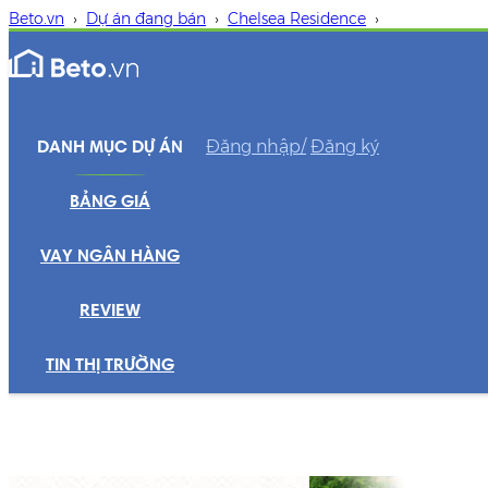
Beto.vn
›
Dự án đang bán
›
Chelsea Residence
›
Đăng nhập/
Đăng ký
DANH MỤC DỰ ÁN
BẢNG GIÁ
VAY NGÂN HÀNG
REVIEW
TIN THỊ TRƯỜNG