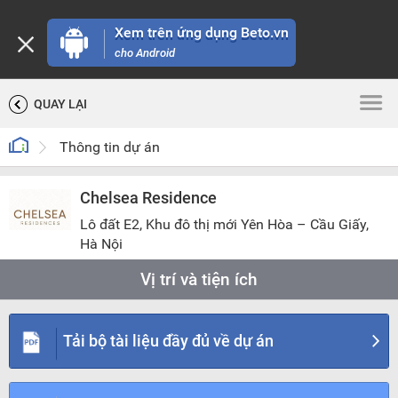
Xem trên ứng dụng Beto.vn
cho Android
QUAY LẠI
Thông tin dự án
Chelsea Residence
Lô đất E2, Khu đô thị mới Yên Hòa – Cầu Giấy,
Hà Nội
Vị trí và tiện ích
TIỆN ÍCH
CHỌN BÁN KÍNH
Tải bộ tài liệu đầy đủ về dự án
200 m
500 m
1 km
2 km
5 km
10 km