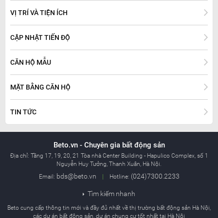
VỊ TRÍ VÀ TIỆN ÍCH
CẬP NHẬT TIẾN ĐỘ
CĂN HỘ MẪU
MẶT BẰNG CĂN HỘ
TIN TỨC
Beto.vn - Chuyên gia bất động sản
Địa chỉ:
Tầng 17, 19, 20, 21 Tòa nhà Center Building - Hapulico Complex, số 1
Nguyễn Huy Tưởng, Thanh Xuân, Hà Nội.
bds@beto.vn
(024)7300.2233
Email:
|
Hotline:
Tìm kiếm nhanh

Beto cung cấp thông tin mới và đầy đủ nhất về thị trường bất động sản Hà Nội,
các dự án bất động sản, dự án chung cư tốt nhất tại Hà Nội