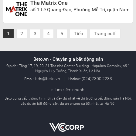
The Matrix One
số 1 Lê Quang Đạo, Phường Mễ Trì, quận Nam
Từ Liêm, Hà Nội
1
2
3
4
5
Tiếp
Trang cuối
Beto.vn - Chuyên gia bất động sản
Địa chỉ:
Tầng 17, 19, 20, 21 Tòa nhà Center Building - Hapulico Complex, số 1
Nguyễn Huy Tưởng, Thanh Xuân, Hà Nội.
bds@beto.vn
(024)7300.2233
Email:
|
Hotline:
Tìm kiếm nhanh

Beto cung cấp thông tin mới và đầy đủ nhất về thị trường bất động sản Hà Nội,
các dự án bất động sản, dự án chung cư tốt nhất tại Hà Nội