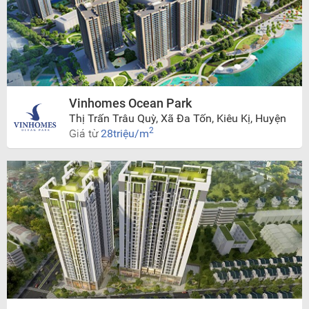
Vinhomes Ocean Park
Thị Trấn Trâu Quỳ, Xã Đa Tốn, Kiêu Kị, Huyện
Gia Lâm, Hà Nội
2
Giá từ
28triệu/m