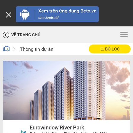
Xem trên ứng dụng Beto.vn
cho Android
VỀ TRANG CHỦ
Thông tin dự án
BỘ LỌC
Eurowindow River Park