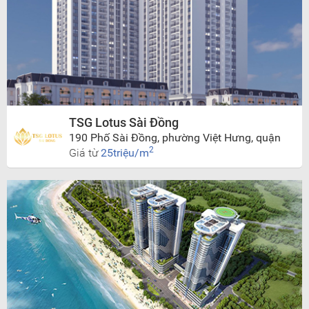
TSG Lotus Sài Đồng
190 Phố Sài Đồng, phường Việt Hưng, quận
Long Biên, Tp.Hà Nội
2
Giá từ
25triệu/m