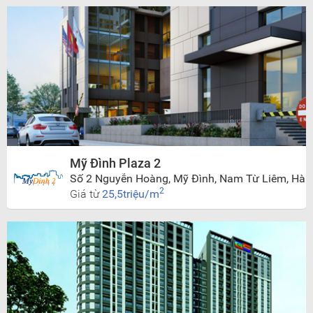
Mỹ Đình Plaza 2
Số 2 Nguyễn Hoàng, Mỹ Đình, Nam Từ Liêm, Hà
Nội
2
Giá từ
25,5triệu/m