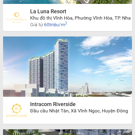
La Luna Resort
Khu đô thị Vĩnh Hòa, Phường Vĩnh Hòa, TP. Nha
Trang
2
Giá từ
60triệu/m
Intracom Riverside
Đầu cầu Nhật Tân, Xã Vĩnh Ngọc, Huyện Đông
Anh, Hà Nội