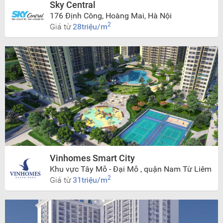
Sky Central
176 Định Công, Hoàng Mai, Hà Nội
2
Giá từ
28triệu/m
Vinhomes Smart City
Khu vực Tây Mỗ - Đại Mỗ , quận Nam Từ Liêm
2
Giá từ
31triệu/m