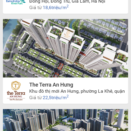
Đông Hội, Đông Trù, Gia Lâm, Hà Nội
2
Giá từ
18,6triệu/m
The Terra An Hưng
Khu đô thị mới An Hưng, phường La Khê, quận
Hà Đông, Hà Nội.
2
Giá từ
22,5triệu/m