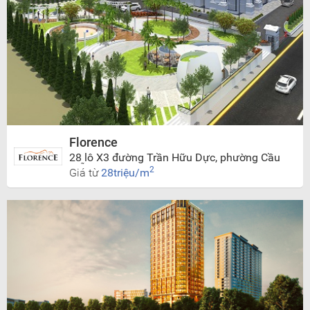
Florence
28 lô X3 đường Trần Hữu Dực, phường Cầu
Diễn, Nam Từ Liêm, Hà Nội
2
Giá từ
28triệu/m