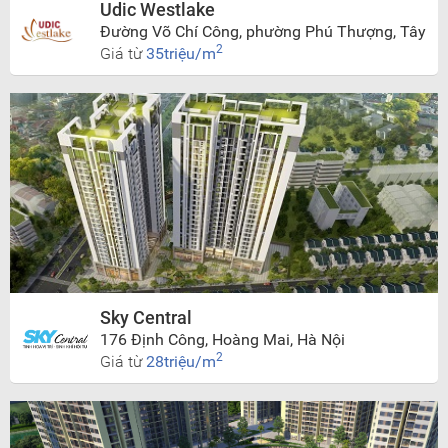
Udic Westlake
Đường Võ Chí Công, phường Phú Thượng, Tây
Hồ, Hà Nội
2
Giá từ
35triệu/m
Sky Central
176 Định Công, Hoàng Mai, Hà Nội
2
Giá từ
28triệu/m