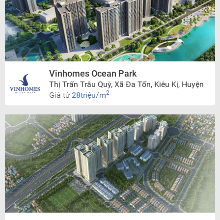
Vinhomes Ocean Park
Thị Trấn Trâu Quỳ, Xã Đa Tốn, Kiêu Kị, Huyện
Gia Lâm, Hà Nội
2
Giá từ
28triệu/m