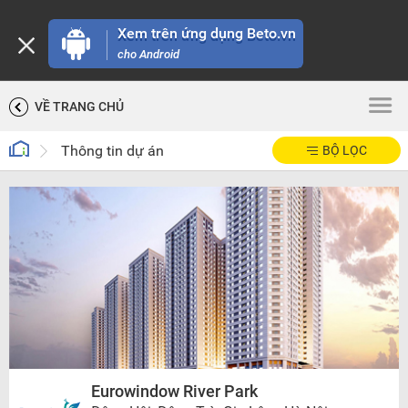
Xem trên ứng dụng Beto.vn
cho Android
VỀ TRANG CHỦ
Thông tin dự án
BỘ LỌC
Eurowindow River Park