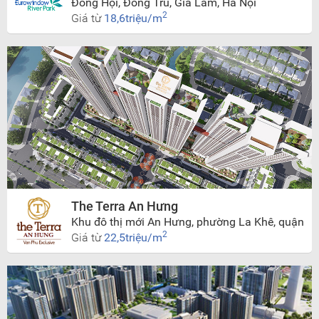
Đông Hội, Đông Trù, Gia Lâm, Hà Nội
2
Giá từ
18,6triệu/m
The Terra An Hưng
Khu đô thị mới An Hưng, phường La Khê, quận
Hà Đông, Hà Nội.
2
Giá từ
22,5triệu/m