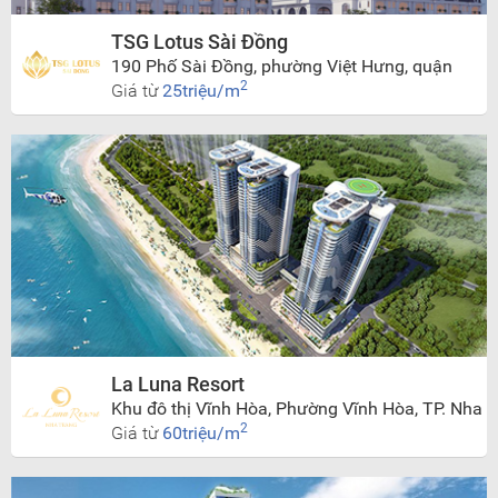
TSG Lotus Sài Đồng
190 Phố Sài Đồng, phường Việt Hưng, quận
Long Biên, Tp.Hà Nội
2
Giá từ
25triệu/m
La Luna Resort
Khu đô thị Vĩnh Hòa, Phường Vĩnh Hòa, TP. Nha
Trang
2
Giá từ
60triệu/m