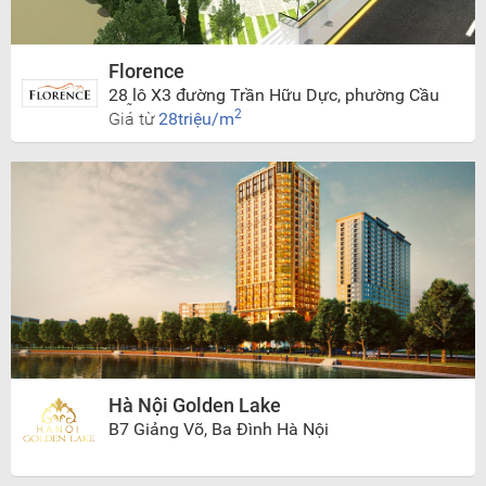
Florence
28 lô X3 đường Trần Hữu Dực, phường Cầu
Diễn, Nam Từ Liêm, Hà Nội
2
Giá từ
28triệu/m
Hà Nội Golden Lake
B7 Giảng Võ, Ba Đình Hà Nội