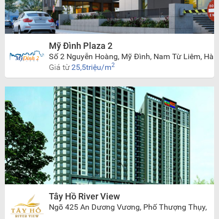
Mỹ Đình Plaza 2
Số 2 Nguyễn Hoàng, Mỹ Đình, Nam Từ Liêm, Hà
Nội
2
Giá từ
25,5triệu/m
Tây Hồ River View
Ngõ 425 An Dương Vương, Phố Thượng Thụy,
Phú Thượng, Tây Hồ, Hà Nội