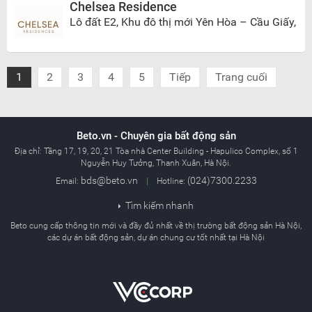
Chelsea Residence
Lô đất E2, Khu đô thị mới Yên Hòa – Cầu Giấy,
Hà Nội
1
2
3
4
5
Tiếp
Trang cuối
Beto.vn - Chuyên gia bất động sản
Địa chỉ:
Tầng 17, 19, 20, 21 Tòa nhà Center Building - Hapulico Complex, số 1
Nguyễn Huy Tưởng, Thanh Xuân, Hà Nội.
bds@beto.vn
(024)7300.2233
Email:
|
Hotline:
Tìm kiếm nhanh

Beto cung cấp thông tin mới và đầy đủ nhất về thị trường bất động sản Hà Nội,
các dự án bất động sản, dự án chung cư tốt nhất tại Hà Nội