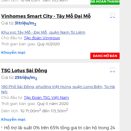
Diện tích:
Từ
64,05m
đến
103,96m
ĐÃ HOÀN THÀNH
Vinhomes Smart City - Tây Mỗ Đại Mỗ
Giá từ
31triệu/m
2
Khu vực Tây Mỗ - Đại Mỗ , quận Nam Từ Liêm
Chủ đầu tư:
Tập đoàn Vingroup
Thời gian bàn giao:
Quý III/2020
Khuyến mại:
ĐANG MỞ BÁN
TSG Lotus Sài Đồng
Giá từ
25triệu/m
2
190 Phố Sài Đồng, phường Việt Hưng, quận Long Biên, Tp.Hà
Nội
Chủ đầu tư:
Tập Đoàn TSG Việt Nam
Thời gian bàn giao:
Quý II năm 2020
2
2
Diện tích:
Từ
71,00m
đến
113,50m
Khuyến mại:
Hỗ trợ lãi suất 0% trên 65% tổng giá trị căn hộ trong 24