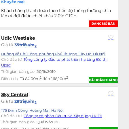
Khuyến mại:
Khách hàng thanh toán theo tiến độ thông thường chia
làm 4 đợt được chiết khấu 2.0% GTCH.
ĐANG MỞ BÁN
Udic Westlake
Giá từ
35triệu/m
2
Đường Võ Chí Công, phường Phú Thượng, Tây Hồ, Hà Nội
Chủ đầu tư:
Tổng công ty đầu tư phát triển hạ tầng Đô thị
UDIC
Thời gian bàn giao:
30/6//2019
2
2
Diện tích:
Từ
84,00m
đến
168,10m
ĐÃ HOÀN THÀNH
Sky Central
Giá từ
28triệu/m
2
176 Định Công, Hoàng Mai, Hà Nội
Chủ đầu tư:
Công ty cổ phần Đầu tư và Xây dựng HUD1
Thời gian bàn giao:
Quý IV/2019
2
2