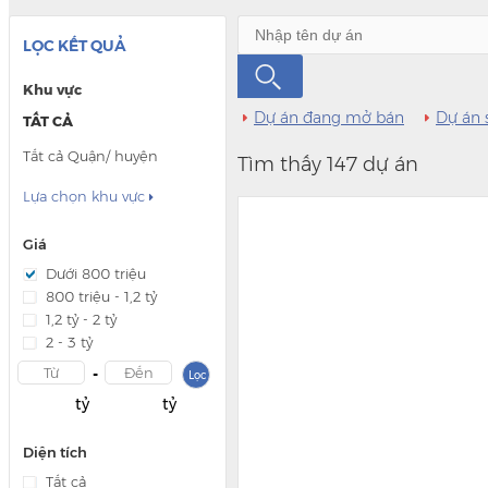
LỌC KẾT QUẢ
Khu vực
Dự án đang mở bán
Dự án 
TẤT CẢ
Tất cả Quận/ huyện
Tìm thấy 147 dự án
Lựa chọn khu vực

Giá
Dưới 800 triệu
800 triệu - 1,2 tỷ
1,2 tỷ - 2 tỷ
2 - 3 tỷ
-
Lọc
tỷ
tỷ
Diện tích
Tất cả