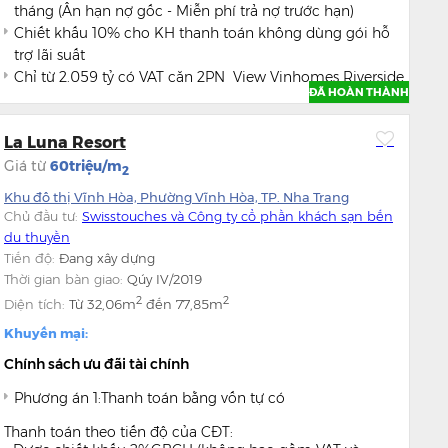
tháng (Ân hạn nợ gốc - Miễn phí trả nợ trước hạn)
Chiết khấu 10% cho KH thanh toán không dùng gói hỗ
trợ lãi suất
Chỉ từ 2.059 tỷ có VAT căn 2PN View Vinhomes Riverside
ĐÃ HOÀN THÀNH
The Harmony.
Chỉ từ 2.595 tỷ có VAT căn 3PN View hồ Sài Đồng.
La Luna Resort
Giá từ
60triệu/m
2
Khu đô thị Vĩnh Hòa, Phường Vĩnh Hòa, TP. Nha Trang
Chủ đầu tư:
Swisstouches và Công ty cổ phần khách sạn bến
du thuyền
Tiến độ:
Đang xây dựng
Thời gian bàn giao:
Qúy IV/2019
2
2
Diện tích:
Từ
32,06m
đến
77,85m
Khuyến mại:
Chính sách ưu đãi tài chính
Phương án 1:Thanh toán bằng vốn tự có
Thanh toán theo tiến độ của CĐT: