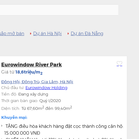
sắp mở bán
Dự án Hà Nội
Dự án Đà Nẵng
Eurowindow River Park
Giá từ
18,6triệu/m
2
Đông Hội, Đông Trù, Gia Lâm, Hà Nội
Chủ đầu tư:
Eurowindow Holding
Tiến độ:
Đang xây dựng
Thời gian bàn giao:
Quý I/2020
2
2
Diện tích:
Từ
67,60m
đến
99,40m
Khuyến mại:
TẶNG điều hòa khách hàng đặt cọc thành công căn hộ:
15.000.000 VNĐ