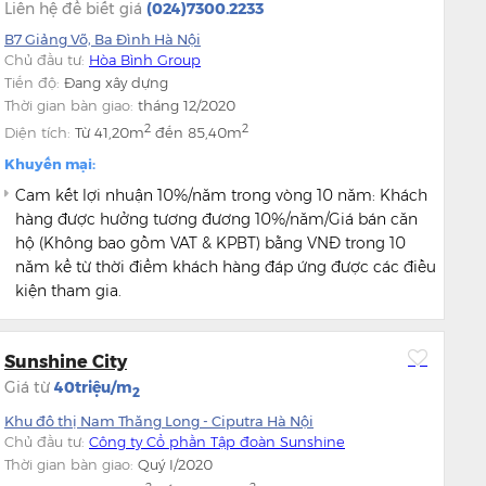
Liên hệ để biết giá
(024)7300.2233
B7 Giảng Võ, Ba Đình Hà Nội
Chủ đầu tư:
Hòa Bình Group
Tiến độ:
Đang xây dựng
Thời gian bàn giao:
tháng 12/2020
2
2
Diện tích:
Từ
41,20m
đến
85,40m
Khuyến mại:
Cam kết lợi nhuận 10%/năm trong vòng 10 năm: Khách
hàng được hưởng tương đương 10%/năm/Giá bán căn
hộ (Không bao gồm VAT & KPBT) bằng VNĐ trong 10
năm kể từ thời điểm khách hàng đáp ứng được các điều
kiện tham gia.
Cam Kết Mua Lại: Sau 03 năm kể từ ngày ký Hợp đồng
cho thuê, Chủ đầu tư cam kết sẽ mua lại căn hộ theo giá
Sunshine City
trị tối thiểu bằng 110% GBCH (Giá không bao gồm VAT &
KPBT) hoặc sau 5 năm là 115%
Giá từ
40triệu/m
2
Nghỉ Miễn Phí Hàng Năm: Bên mua được sử dụng căn
Khu đô thị Nam Thăng Long - Ciputra Hà Nội
hộ miễn phí 10 đêm/năm. Trường hợp khách hàng
Chủ đầu tư:
Công ty Cổ phần Tập đoàn Sunshine
không sử dụng có quyền quy đổi thành tiền tương ứng
Thời gian bàn giao:
Quý I/2020
0,7%/USD/năm hoặc 0.85%/VNĐ/năm