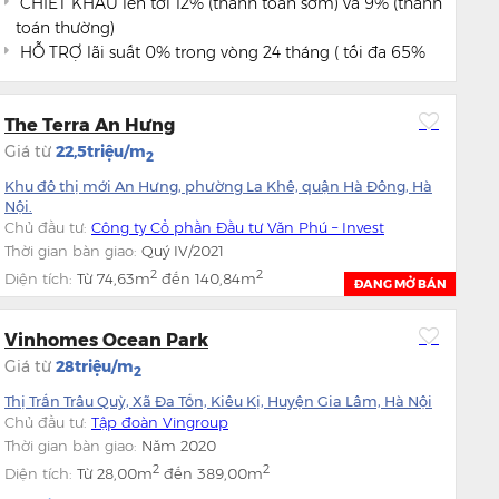
CHIẾT KHẤU lên tới 12% (thanh toán sớm) và 9% (thanh
toán thường)
HỖ TRỢ lãi suất 0% trong vòng 24 tháng ( tối đa 65%
tổng giá trị căn hộ)
KÝ HỢP ĐỒNG đóng 10% giá trị căn hộ.
The Terra An Hưng
Giá từ
22,5triệu/m
2
Khu đô thị mới An Hưng, phường La Khê, quận Hà Đông, Hà
Nội.
Chủ đầu tư:
Công ty Cổ phần Đầu tư Văn Phú – Invest
Thời gian bàn giao:
Quý IV/2021
2
2
Diện tích:
Từ
74,63m
đến
140,84m
ĐANG MỞ BÁN
Vinhomes Ocean Park
Giá từ
28triệu/m
2
Thị Trấn Trâu Quỳ, Xã Đa Tốn, Kiêu Kị, Huyện Gia Lâm, Hà Nội
Chủ đầu tư:
Tập đoàn Vingroup
Thời gian bàn giao:
Năm 2020
2
2
Diện tích:
Từ
28,00m
đến
389,00m