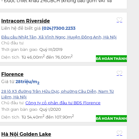
- Được chiết khấu 2%GBCH (không bao gồm VAT và
KPBT) cho Khách hàng không vay Ngân hàng,thanh toán
theo tiến độ của Chủ đầu tư.
Intracom Riverside
Liên hệ để biết giá
(024)7300.2233
Đầu cầu Nhật Tân, Xã Vĩnh Ngọc, Huyện Đông Anh, Hà Nội
Chủ đầu tư:
Thời gian bàn giao:
Quý III/2019
2
2
Diện tích:
Từ
46,00m
đến
76,00m
ĐÃ HOÀN THÀNH
Florence
Giá từ
28triệu/m
2
28 lô X3 đường Trần Hữu Dực, phường Cầu Diễn, Nam Từ
Liêm, Hà Nội
Chủ đầu tư:
Công ty cổ phần đầu tư BĐS Florence
Thời gian bàn giao:
Quý I/2020
2
2
Diện tích:
Từ
54,40m
đến
107,90m
ĐÃ HOÀN THÀNH
Hà Nội Golden Lake