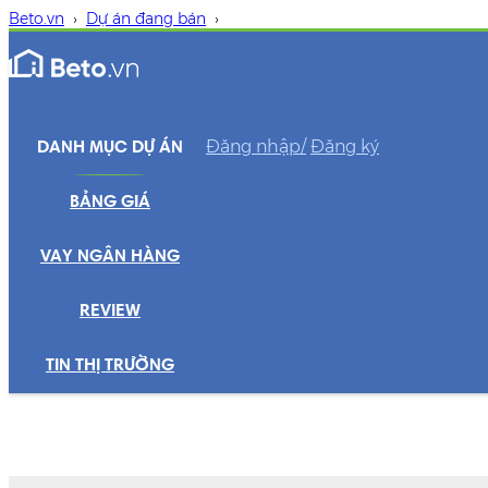
Beto.vn
›
Dự án đang bán
›
Đăng nhập/
Đăng ký
DANH MỤC DỰ ÁN
BẢNG GIÁ
VAY NGÂN HÀNG
REVIEW
TIN THỊ TRƯỜNG