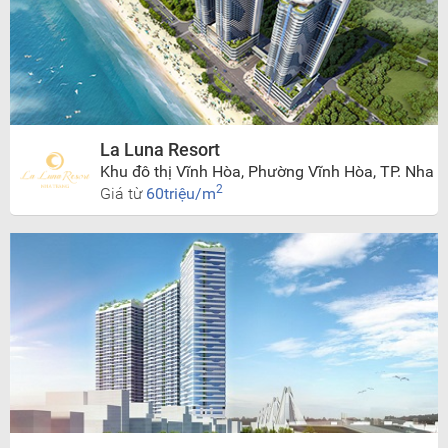
La Luna Resort
Khu đô thị Vĩnh Hòa, Phường Vĩnh Hòa, TP. Nha
Trang
2
Giá từ
60triệu/m