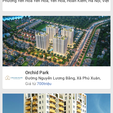
Phường Yên Hoà Yên Hòa, Yên Hoà, Hoàn Kiếm, Hà Nội, Việt
Nam
Orchid Park
Đường Nguyễn Lương Bằng, Xã Phú Xuân,
Huyện Nhà Bè, TP Hồ Chí Minh
Giá từ
700triệu