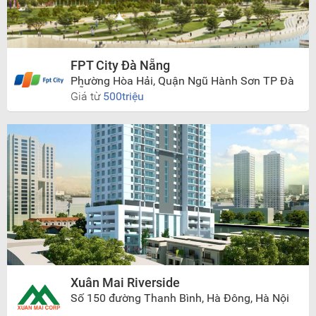
FPT City Đà Nẵng
Phường Hòa Hải, Quận Ngũ Hành Sơn TP Đà
Nẵng
Giá từ
500triệu
Xuân Mai Riverside
Số 150 đường Thanh Bình, Hà Đông, Hà Nội