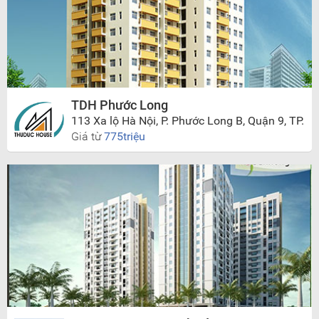
TDH Phước Long
113 Xa lộ Hà Nội, P. Phước Long B, Quận 9, TP.
Hồ Chí Minh
Giá từ
775triệu