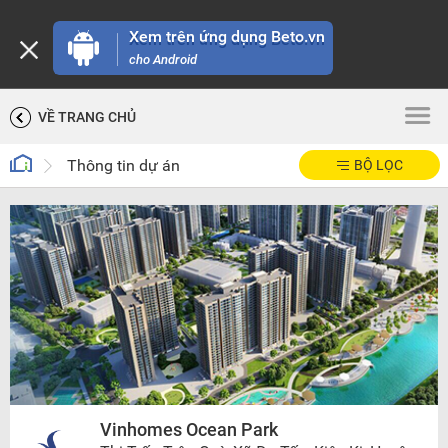
Xem trên ứng dụng Beto.vn
cho Android
VỀ TRANG CHỦ
Thông tin dự án
BỘ LỌC
Vinhomes Ocean Park