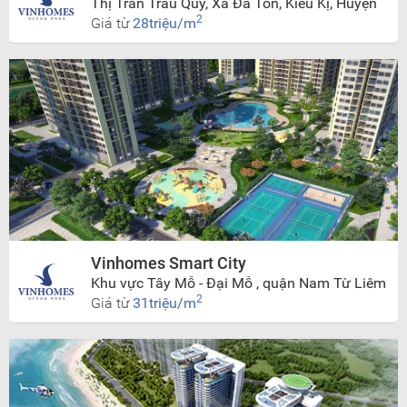
Thị Trấn Trâu Quỳ, Xã Đa Tốn, Kiêu Kị, Huyện
Gia Lâm, Hà Nội
2
Giá từ
28triệu/m
Vinhomes Smart City
Khu vực Tây Mỗ - Đại Mỗ , quận Nam Từ Liêm
2
Giá từ
31triệu/m